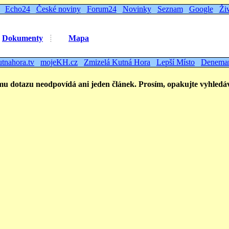
Echo24
České noviny
Forum24
Novinky
Seznam
Google
Ži
Dokumenty
Mapa
utnahora.tv
mojeKH.cz
Zmizelá Kutná Hora
Lepší Místo
Denema
dotazu neodpovídá ani jeden článek. Prosím, opakujte vyhled