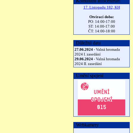
Komunitní Infocentrum
17. Listopadu 182, KH
Otvírací doba:
PO: 14:00-17:00
ST: 14:00-17:00
ČT: 14:00-18:00
Důležitá data
27.06.2024
- Valná hromada
2024 I. zasedání
29.06.2024
- Valná hromada
2024 II. zasedání
Umění spojení
Webkamery