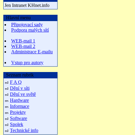
Jen Intranet KHnet.info
Hlavní menu
Připojovací sady
Podpora malých sítí
WEB-mail 1
WEB-mail 2
Administrace E-mailu
Vstup pro autory
Seznam rubrik
F A Q
Dění v síti
Dění ve světě
Hardware
Informace
Projekty
Software
Spolek
Technické info