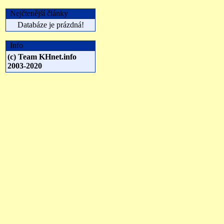
Nejčtenější články
Databáze je prázdná!
Info
(c) Team KHnet.info
2003-2020