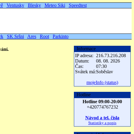
vě
Ventusky
Blesky
Meteo Siki
Speedtest
rk
SK Sršni
Ares
Root
Parkinto
Informace
ávání.
IP adresa:
216.73.216.208
Datum:
08. 08. 2026
Čas:
07:30
Svátek má:
Soběslav
mojeInfo (status)
Hotline
Hotline 09:00-20:00
+420774767232
Návod a tel. čísla
Statistiky a popis