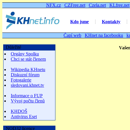
NFX.cz
CZFree.net
Czela.net
KLfree.net
Kdo jsme
Kontakty
Čapí web
KHnet na facebooku
k
Důležité
Vašemu 
Orgány Spolku
Chci se stát členem
Wikipedia KHnetu
Diskuzní fórum
Fotogalerie
sledovani.khnet.tv
Informace o FUP
Vývoj počtu členů
KHDOŠ
Antivirus Eset
NOD32 licence