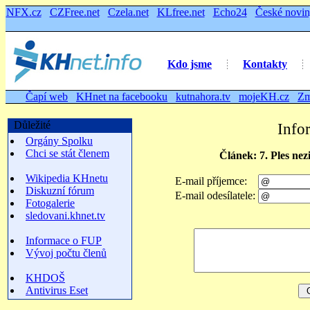
NFX.cz
CZFree.net
Czela.net
KLfree.net
Echo24
České novi
Kdo jsme
Kontakty
Čapí web
KHnet na facebooku
kutnahora.tv
mojeKH.cz
Zm
Důležité
Info
Orgány Spolku
Chci se stát členem
Článek: 7. Ples ne
Wikipedia KHnetu
E-mail příjemce:
Diskuzní fórum
E-mail odesílatele:
Fotogalerie
sledovani.khnet.tv
Informace o FUP
Vývoj počtu členů
KHDOŠ
Antivirus Eset