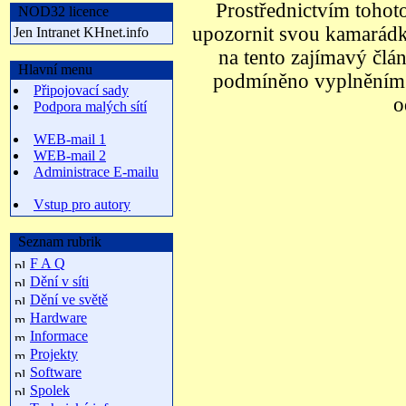
Prostřednictvím tohot
NOD32 licence
upozornit svou kamarádk
Jen Intranet KHnet.info
na tento zajímavý člán
Hlavní menu
podmíněno vyplněním e
Připojovací sady
o
Podpora malých sítí
WEB-mail 1
WEB-mail 2
Administrace E-mailu
Vstup pro autory
Seznam rubrik
F A Q
Dění v síti
Dění ve světě
Hardware
Informace
Projekty
Software
Spolek