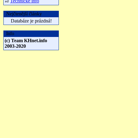
Technické info
Nejčtenější články
Databáze je prázdná!
Info
(c) Team KHnet.info
2003-2020