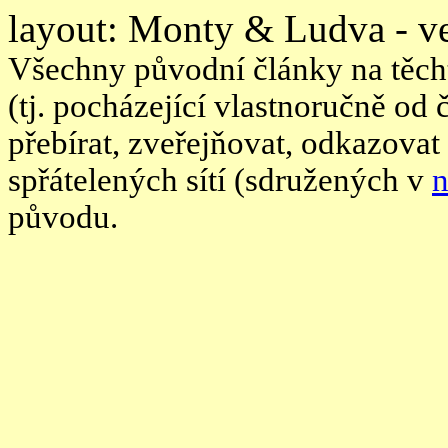
layout: Monty & Ludva - ve
Všechny původní články na těcht
(tj. pocházející vlastnoručně od
přebírat, zveřejňovat, odkazovat
spřátelených sítí (sdružených v
n
původu.