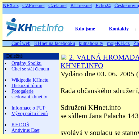
NFX.cz
CZFree.net
Czela.net
KLfree.net
Echo24
České novi
Kdo jsme
Kontakty
Čapí web
KHnet na facebooku
kutnahora.tv
mojeKH.cz
Zm
2. VALNÁ HROMADA
Důležité
Orgány Spolku
KHNET.INFO
Chci se stát členem
Vydáno dne 03. 06. 2005 (
Wikipedia KHnetu
Diskuzní fórum
Rada občanského sdružení
Fotogalerie
sledovani.khnet.tv
Sdružení KHnet.info
Informace o FUP
Vývoj počtu členů
se sídlem Jana Palacha 14
KHDOŠ
Antivirus Eset
svolává v souladu se stano