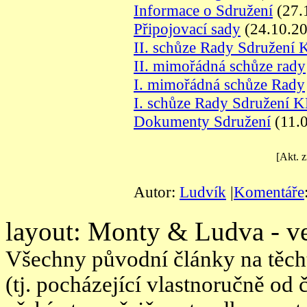
Informace o Sdružení
(27.
Připojovací sady
(24.10.2
II. schůze Rady Sdružení 
II. mimořádná schůze rady
I. mimořádná schůze Rady
I. schůze Rady Sdružení K
Dokumenty Sdružení
(11.
[Akt. 
Autor:
Ludvík
|
Komentáře
layout: Monty & Ludva - ve
Všechny původní články na těcht
(tj. pocházející vlastnoručně od