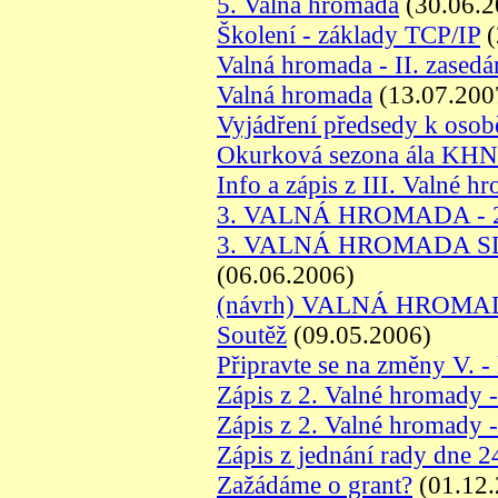
5. Valná hromada
(30.06.2
Školení - základy TCP/IP
(
Valná hromada - II. zasedá
Valná hromada
(13.07.200
Vyjádření předsedy k oso
Okurková sezona ála KH
Info a zápis z III. Valné h
3. VALNÁ HROMADA - 2.
3. VALNÁ HROMADA S
(06.06.2006)
(návrh) VALNÁ HROM
Soutěž
(09.05.2006)
Připravte se na změny V. - 
Zápis z 2. Valné hromady -
Zápis z 2. Valné hromady -
Zápis z jednání rady dne 
Zažádáme o grant?
(01.12.