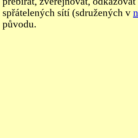
přebírat, zveřejňovat, odkazovat
spřátelených sítí (sdružených v
n
původu.