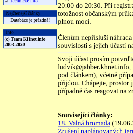
Technické info
20:00 do 20:30. Při registr
totožnost občanským průk
Nejčtenější články
Databáze je prázdná!
plnou mocí.
Info
Členům nepřísluší náhrada 
(c) Team KHnet.info
souvislosti s jejich účastí
2003-2020
Svoji účast prosím potvrď
ludvik@jabber.khnet.info,
pod článkem), včetně případ
přijdou. Chápejte, prostor
případně čas reagovat na 
Související články:
18. Valná hromada
(19.06.
Zrušení naplánovaných te