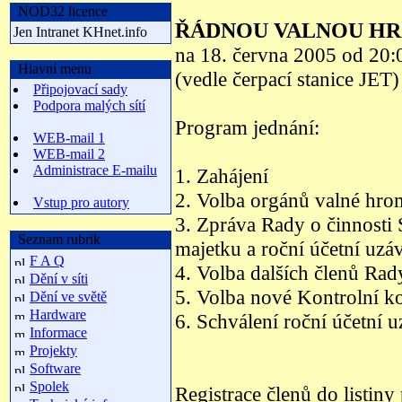
NOD32 licence
ŘÁDNOU VALNOU H
Jen Intranet KHnet.info
na 18. června 2005 od 20:
Hlavní menu
(vedle čerpací stanice JET)
Připojovací sady
Podpora malých sítí
Program jednání:
WEB-mail 1
WEB-mail 2
Administrace E-mailu
1. Zahájení
2. Volba orgánů valné hr
Vstup pro autory
3. Zpráva Rady o činnosti 
Seznam rubrik
majetku a roční účetní uzá
F A Q
4. Volba dalších členů Rad
Dění v síti
5. Volba nové Kontrolní k
Dění ve světě
Hardware
6. Schválení roční účetní 
Informace
Projekty
Software
Spolek
Registrace členů do listin