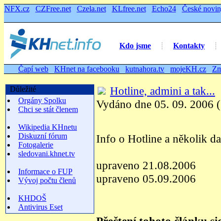
NFX.cz
CZFree.net
Czela.net
KLfree.net
Echo24
České novi
Kdo jsme
Kontakty
Čapí web
KHnet na facebooku
kutnahora.tv
mojeKH.cz
Zm
Hotline, admini a tak...
Důležité
Orgány Spolku
Vydáno dne 05. 09. 2006 (
Chci se stát členem
Wikipedia KHnetu
Diskuzní fórum
Info o Hotline a několik dal
Fotogalerie
sledovani.khnet.tv
upraveno 21.08.2006
Informace o FUP
upraveno 05.09.2006
Vývoj počtu členů
KHDOŠ
Antivirus Eset