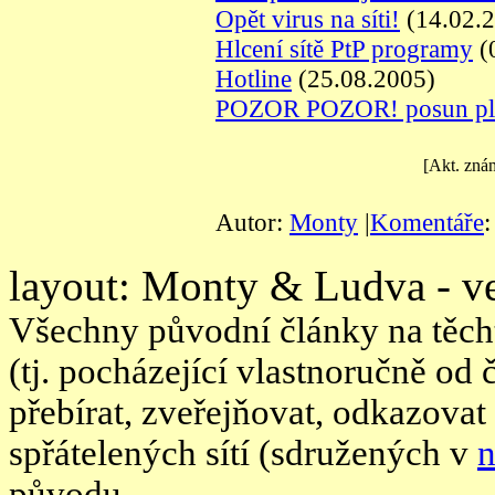
Opět virus na síti!
(14.02.
Hlcení sítě PtP programy
(
Hotline
(25.08.2005)
POZOR POZOR! posun plat
[Akt. zná
Autor:
Monty
|
Komentáře
:
layout: Monty & Ludva - ve
Všechny původní články na těcht
(tj. pocházející vlastnoručně od
přebírat, zveřejňovat, odkazovat
spřátelených sítí (sdružených v
n
původu.