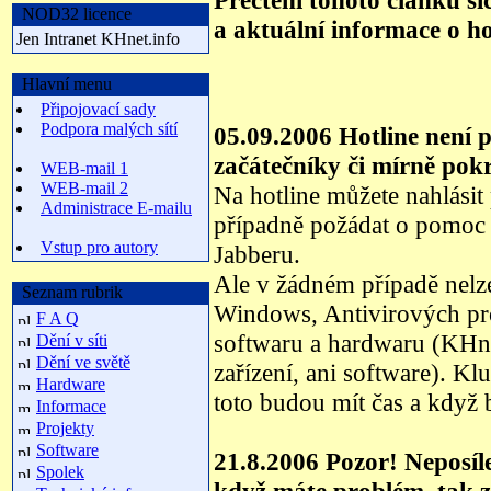
Přečtení tohoto článku si
NOD32 licence
a aktuální informace o ho
Jen Intranet KHnet.info
Hlavní menu
Připojovací sady
Podpora malých sítí
05.09.2006 Hotline není 
začátečníky či mírně pokr
WEB-mail 1
WEB-mail 2
Na hotline můžete nahlásit 
Administrace E-mailu
případně požádat o pomoc 
Vstup pro autory
Jabberu.
Ale v žádném případě nel
Seznam rubrik
Windows, Antivirových pr
F A Q
softwaru a hardwaru (KHne
Dění v síti
Dění ve světě
zařízení, ani software). K
Hardware
toto budou mít čas a když b
Informace
Projekty
Software
21.8.2006 Pozor! Neposíle
Spolek