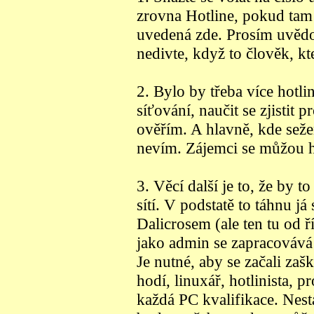
zrovna Hotline, pokud tam 
uvedená zde. Prosím uvědom
nedivte, když to člověk, kt
2. Bylo by třeba více hotli
síťování, naučit se zjistit 
ověřím. A hlavně, kde sež
nevím. Zájemci se můžou hl
3. Věcí další je to, že by t
sítí. V podstatě to táhnu 
Dalicrosem (ale ten tu od ř
jako admin se zapracovává
Je nutné, aby se začali zašk
hodí, linuxář, hotlinista, p
každá PC kvalifikace. Nest