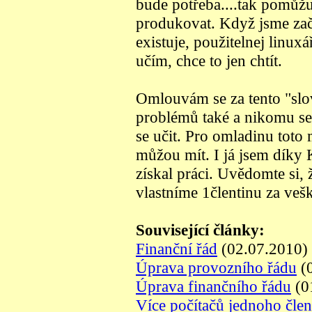
bude potřeba....tak pomůžu,
produkovat. Když jsme začí
existuje, použitelnej linux
učím, chce to jen chtít.
Omlouvám se za tento "slov
problémů také a nikomu s
se učit. Pro omladinu toto 
můžou mít. I já jsem díky 
získal práci. Uvědomte si, 
vlastníme 1člentinu za veš
Související články:
Finanční řád
(02.07.2010)
Úprava provozního řádu
(0
Úprava finančního řádu
(0
Více počítačů jednoho člen