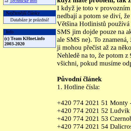
když máte problém, tak z
Technické info
I když je toto v provozním 
Nejčtenější články
nedbají a potom se diví, že
Databáze je prázdná!
Většina Hotlinistů používá
SMS jim dojde pouze na akt
Info
ale SMS ne). To znamená, 
(c) Team KHnet.info
2003-2020
ji mohou přečíst až za něko
Nehledě na to, že potom z
všichni, pokud musíme od
Původní článek
1. Hotline čísla:
+420 774 2021 51 Monty -
+420 774 2021 52 Ludvik 
+420 774 2021 53 Czernoby
+420 774 2021 54 Dalicros