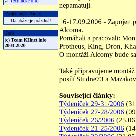
Technické info
nepamatuji.
Nejčtenější články
16-17.09.2006 - Zapojen p
Databáze je prázdná!
Alcoma.
Info
Pomáhali a pracovali: Mont
(c) Team KHnet.info
Protheus, King, Dron, Khar
2003-2020
O montáži Alcomy bude sa
Také připravujeme montáž R
posílí Studne73 a Mazakov
Související články:
Týdeníček 29-31/2006
(31
Týdeníček 27-28/2006
(09
Týdeníček 26/2006
(25.06
Týdeníček 21-25/2006
(14