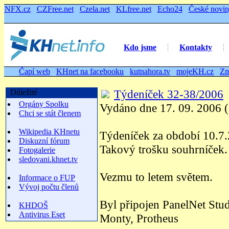
NFX.cz
CZFree.net
Czela.net
KLfree.net
Echo24
České novi
Kdo jsme
Kontakty
Čapí web
KHnet na facebooku
kutnahora.tv
mojeKH.cz
Zm
Týdeníček 32-38/2006
Důležité
Orgány Spolku
Vydáno dne 17. 09. 2006 (
Chci se stát členem
Wikipedia KHnetu
Týdeníček za období 10.7
Diskuzní fórum
Takový trošku souhrníček.
Fotogalerie
sledovani.khnet.tv
Vezmu to letem světem.
Informace o FUP
Vývoj počtu členů
Byl připojen PanelNet Stu
KHDOŠ
Antivirus Eset
Monty, Protheus