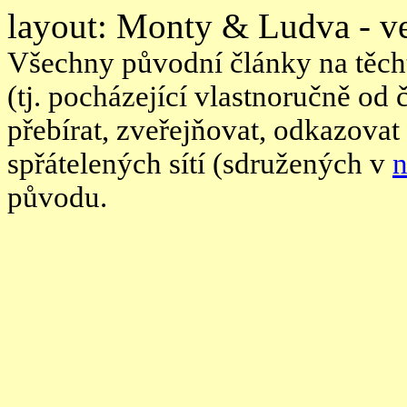
layout: Monty & Ludva - ve
Všechny původní články na těcht
(tj. pocházející vlastnoručně od
přebírat, zveřejňovat, odkazovat
spřátelených sítí (sdružených v
n
původu.