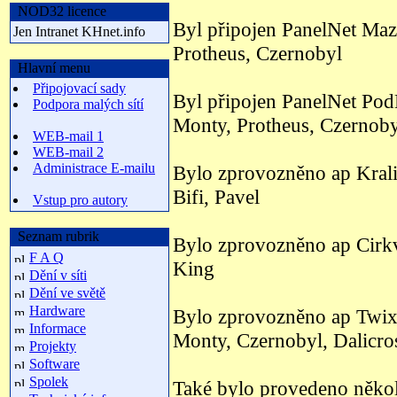
NOD32 licence
Byl připojen PanelNet Ma
Jen Intranet KHnet.info
Protheus, Czernobyl
Hlavní menu
Připojovací sady
Byl připojen PanelNet Po
Podpora malých sítí
Monty, Protheus, Czernoby
WEB-mail 1
WEB-mail 2
Administrace E-mailu
Bylo zprovozněno ap Kral
Bifi, Pavel
Vstup pro autory
Seznam rubrik
Bylo zprovozněno ap Cirk
F A Q
King
Dění v síti
Dění ve světě
Hardware
Bylo zprovozněno ap Twix
Informace
Monty, Czernobyl, Dalicro
Projekty
Software
Spolek
Také bylo provedeno několi