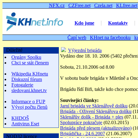
NFX.cz
CZFree.net
Czela.net
KLfree.net
Kdo jsme
Kontakty
Čapí web
KHnet na facebooku
k
Důležité
Výjezdní brigáda
Vydáno dne 18. 10. 2006 (5402 přečten
Orgány Spolku
Chci se stát členem
Sobota, 21.10.2006 od 8.00
Wikipedia KHnetu
V sobotu bude brigáda v Miletíně a On
Diskuzní fórum
Fotogalerie
Brigádu řídí Bifi, takže kdo chce pomo
sledovani.khnet.tv
Související články:
Informace o FUP
Jarní brigáda ve Sklenářově dolíku
(20.
Vývoj počtu členů
Brigáda - Oživení Sklenářova dolíku
(1
Sklenářův dolík - Brigáda + ples
(07.11
KHDOŠ
Spolupráce pokračuje
(02.03.2015)
Antivirus Eset
Brigáda před plesem (aktualizováno)
(1
Brigádička - 24.6.2007
(21.06.2007)
NOD32 licence