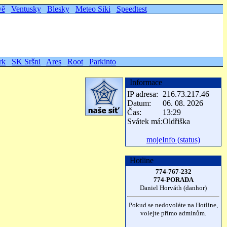
vě
Ventusky
Blesky
Meteo Siki
Speedtest
rk
SK Sršni
Ares
Root
Parkinto
Informace
IP adresa:
216.73.217.46
Datum:
06. 08. 2026
Čas:
13:29
Svátek má:
Oldřiška
mojeInfo (status)
Hotline
774-767-232
774-PORADA
Daniel Horváth (danhor)
Pokud se nedovoláte na Hotline,
volejte přímo adminům.