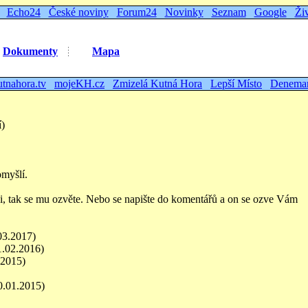
Echo24
České noviny
Forum24
Novinky
Seznam
Google
Ži
Dokumenty
Mapa
utnahora.tv
mojeKH.cz
Zmizelá Kutná Hora
Lepší Místo
Denema
í)
omyšlí.
ci, tak se mu ozvěte. Nebo se napište do komentářů a on se ozve Vám
03.2017)
1.02.2016)
.2015)
0.01.2015)