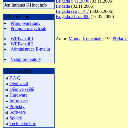
Brigáda 5.11.2006
(03.11.2006)
Jen Intranet KHnet.info
Bridáda
(02.11.2006)
Brigáda cca 3.-4.7
(30.06.2006)
Brigáda 21.5.2006
(17.05.2006)
Hlavní menu
Připojovací sady
Podpora malých sítí
Autor:
Monty
|
Komentáře
: 19 |
Přidat k
WEB-mail 1
WEB-mail 2
Administrace E-mailu
Vstup pro autory
Seznam rubrik
F A Q
Dění v síti
Dění ve světě
Hardware
Informace
Projekty
Software
Spolek
Technické info