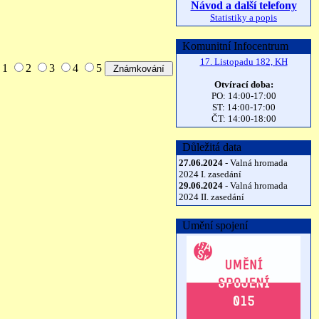
Návod a další telefony
Statistiky a popis
Komunitní Infocentrum
17. Listopadu 182, KH
1
2
3
4
5
Otvírací doba:
PO: 14:00-17:00
ST: 14:00-17:00
ČT: 14:00-18:00
Důležitá data
27.06.2024
- Valná hromada
2024 I. zasedání
29.06.2024
- Valná hromada
2024 II. zasedání
Umění spojení