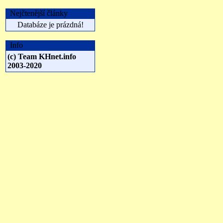
Nejčtenější články
Databáze je prázdná!
Info
(c) Team KHnet.info
2003-2020