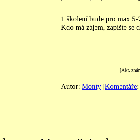
1 školení bude pro max 5-7 
Kdo má zájem, zapište se 
[Akt. zná
Autor:
Monty
|
Komentáře
: