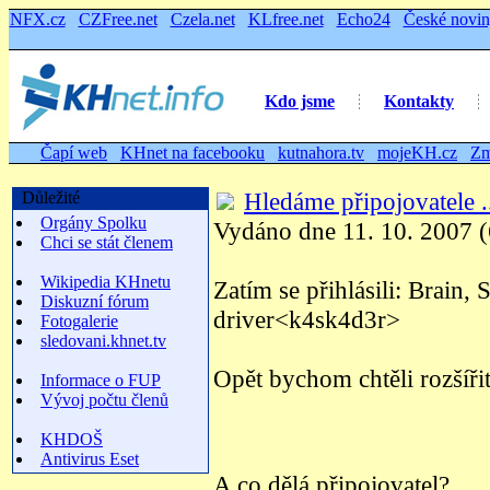
NFX.cz
CZFree.net
Czela.net
KLfree.net
Echo24
České novi
Kdo jsme
Kontakty
Čapí web
KHnet na facebooku
kutnahora.tv
mojeKH.cz
Zm
Hledáme připojovatele .
Důležité
Orgány Spolku
Vydáno dne 11. 10. 2007 (
Chci se stát členem
Wikipedia KHnetu
Zatím se přihlásili: Brain,
Diskuzní fórum
driver<k4sk4d3r>
Fotogalerie
sledovani.khnet.tv
Opět bychom chtěli rozšířit
Informace o FUP
Vývoj počtu členů
KHDOŠ
Antivirus Eset
A co dělá připojovatel?