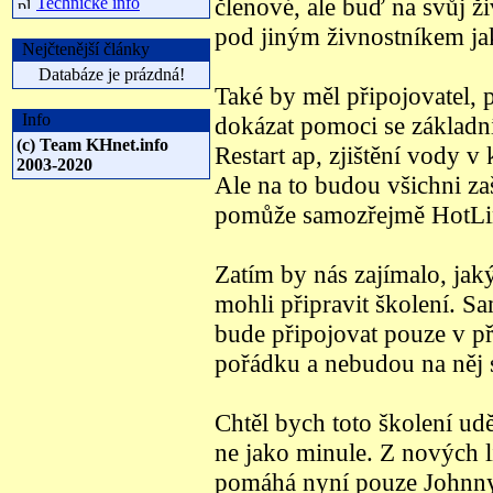
členové, ale buď na svůj ž
Technické info
pod jiným živnostníkem ja
Nejčtenější články
Databáze je prázdná!
Také by měl připojovatel,
Info
dokázat pomoci se základn
(c) Team KHnet.info
Restart ap, zjištění vody v
2003-2020
Ale na to budou všichni za
pomůže samozřejmě HotLi
Zatím by nás zajímalo, jak
mohli připravit školení. S
bude připojovat pouze v př
pořádku a nebudou na něj s
Chtěl bych toto školení udě
ne jako minule. Z nových li
pomáhá nyní pouze Johnn