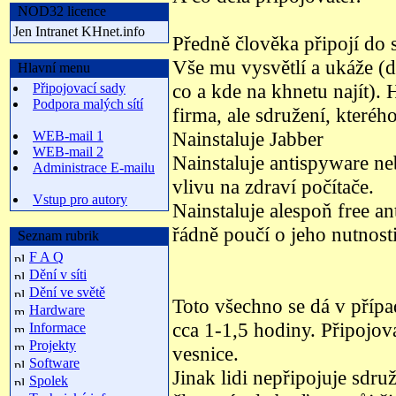
NOD32 licence
Jen Intranet KHnet.info
Předně člověka připojí do s
Vše mu vysvětlí a ukáže (
Hlavní menu
co a kde na khnetu najít). 
Připojovací sady
Podpora malých sítí
firma, ale sdružení, kterého
Nainstaluje Jabber
WEB-mail 1
WEB-mail 2
Nainstaluje antispyware n
Administrace E-mailu
vlivu na zdraví počítače.
Vstup pro autory
Nainstaluje alespoň free a
řádně poučí o jeho nutnosti
Seznam rubrik
F A Q
Dění v síti
Dění ve světě
Toto všechno se dá v přípa
Hardware
cca 1-1,5 hodiny. Připojova
Informace
Projekty
vesnice.
Software
Jinak lidi nepřipojuje sdruž
Spolek