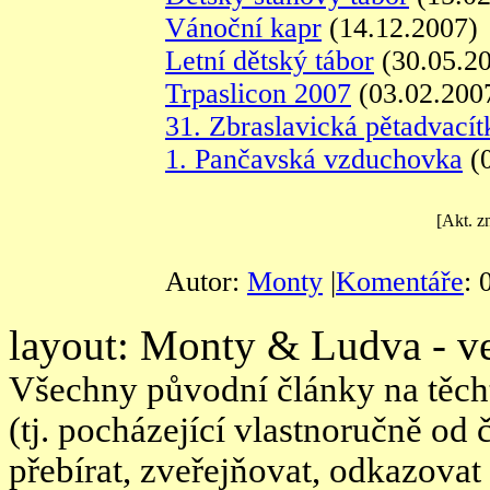
Vánoční kapr
(14.12.2007)
Letní dětský tábor
(30.05.2
Trpaslicon 2007
(03.02.200
31. Zbraslavická pětadvacít
1. Pančavská vzduchovka
(0
[Akt. z
Autor:
Monty
|
Komentáře
: 
layout: Monty & Ludva - ve
Všechny původní články na těcht
(tj. pocházející vlastnoručně od
přebírat, zveřejňovat, odkazovat