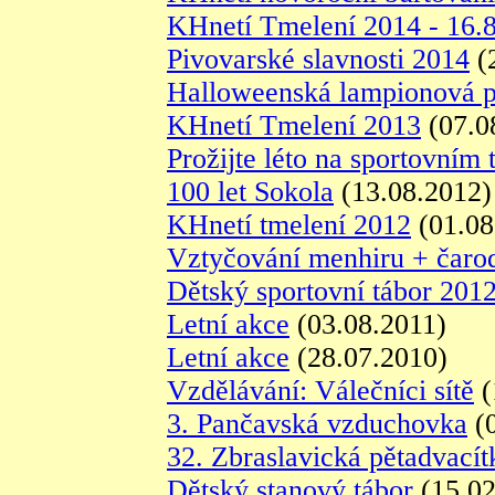
KHnetí Tmelení 2014 - 16.
Pivovarské slavnosti 2014
(
Halloweenská lampionová 
KHnetí Tmelení 2013
(07.0
Prožijte léto na sportovním 
100 let Sokola
(13.08.2012)
KHnetí tmelení 2012
(01.08
Vztyčování menhiru + čaro
Dětský sportovní tábor 201
Letní akce
(03.08.2011)
Letní akce
(28.07.2010)
Vzdělávání: Válečníci sítě
(
3. Pančavská vzduchovka
(0
32. Zbraslavická pětadvacít
Dětský stanový tábor
(15.02