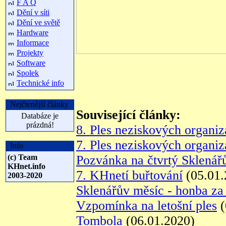
F A Q
Dění v síti
Dění ve světě
Hardware
Informace
Projekty
Software
Spolek
Technické info
Nejčtenější články
Související články:
Databáze je
prázdná!
8. Ples neziskových organi
7. Ples neziskových organi
Info
(c) Team
Pozvánka na čtvrtý Sklenář
KHnet.info
7. KHnetí buřtování
(05.01.
2003-2020
Sklenářův měsíc - honba z
Vzpomínka na letošní ples
(
Tombola
(06.01.2020)