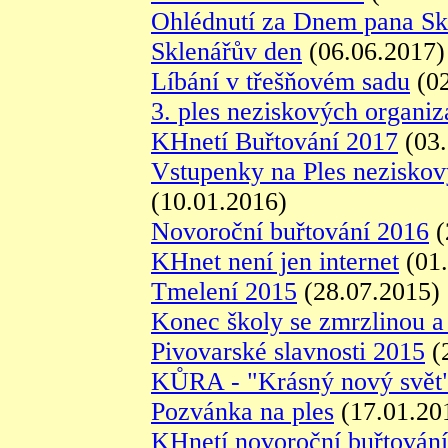
Ohlédnutí za Dnem pana S
Sklenářův den
(06.06.2017)
Líbání v třešňovém sadu
(02
3. ples neziskových organiz
KHnetí Buřtování 2017
(03.
Vstupenky na Ples neziskov
(10.01.2016)
Novoroční buřtování 2016
(
KHnet není jen internet
(01.
Tmelení 2015
(28.07.2015)
Konec školy se zmrzlinou 
Pivovarské slavnosti 2015
(
KŮRA - "Krásný nový svět
Pozvánka na ples
(17.01.20
KHnetí novoroční buřtování