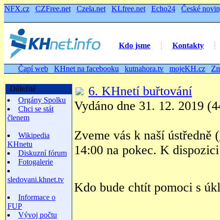
NFX.cz
CZFree.net
Czela.net
KLfree.net
Echo24
České novi
Kdo jsme
Kontakty
Čapí web
KHnet na facebooku
kutnahora.tv
mojeKH.cz
Zm
6. KHnetí buřtování
Důležité
Orgány Spolku
Vydáno dne 31. 12. 2019 (4
Chci se stát
členem
Zveme vás k naší ústředně (
Wikipedia
KHnetu
14:00 na pokec. K dispozici
Diskuzní fórum
Fotogalerie
sledovani.khnet.tv
Kdo bude chtít pomoci s úkl
Informace o
FUP
Vývoj počtu