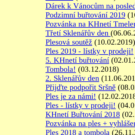
Dárek k Vánocům na posled
Podzimní buřtování 2019
(1
Pozvánka na KHnetí Tmele
Třetí Sklenářův den
(06.06.
Plesová soutěž
(10.02.2019
Ples 2019 - lístky v prodeji!
5. KHnetí buřtování
(02.01.
Tombola!
(03.12.2018)
2. Sklenářův den
(11.06.201
Přijďte podpořit Sršně
(08.0
Ples je za námi!
(12.02.201
Ples - lístky v prodeji!
(04.0
KHnetí Buřtování 2018
(02.
Pozvánka na ples + vyhlášen
Ples 2018 a tombola
(26.11.