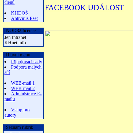
členů
FACEBOOK UDÁLOST
KHDOŠ
Antivirus Eset
NOD32 licence
Jen Intranet
KHnet.info
Hlavní menu
Připojovací sady
Podpora malých
sítí
WEB-mail 1
WEB-mail 2
Administrace E-
mailu
Vstup pro
autory
Seznam rubrik